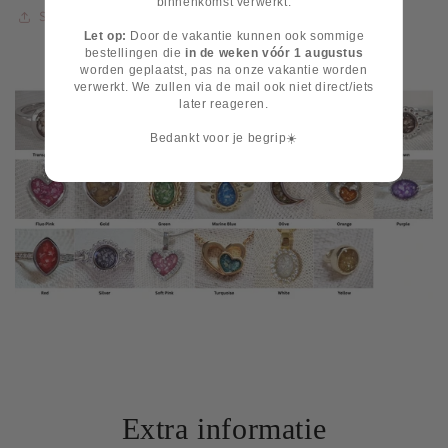
binnenkomst verwerkt.
Share
Let op:
Door de vakantie kunnen ook sommige
bestellingen die
in de weken vóór 1 augustus
worden geplaatst, pas na onze vakantie worden
verwerkt. We zullen via de mail ook niet direct/iets
later reageren.
Bedankt voor je begrip☀️
Extra informatie