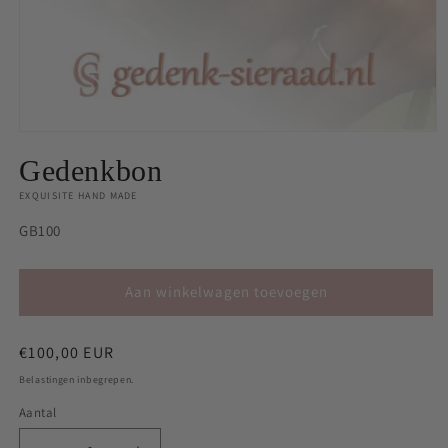
Gedenkbon
EXQUISITE HAND MADE
SKU:
GB100
Aan winkelwagen toevoegen
Normale
€100,00 EUR
prijs
Belastingen inbegrepen.
Aantal
Aantal