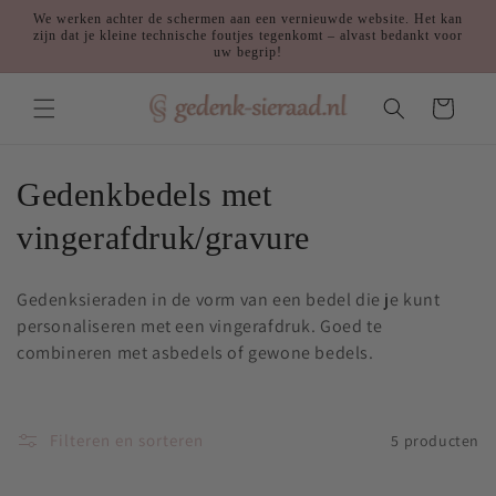
Meteen
We werken achter de schermen aan een vernieuwde website. Het kan
naar de
zijn dat je kleine technische foutjes tegenkomt – alvast bedankt voor
content
uw begrip!
Winkelwagen
C
Gedenkbedels met
o
vingerafdruk/gravure
l
Gedenksieraden in de vorm van een bedel die je kunt
l
personaliseren met een vingerafdruk. Goed te
combineren met asbedels of gewone bedels.
e
c
Filteren en sorteren
5 producten
t
i