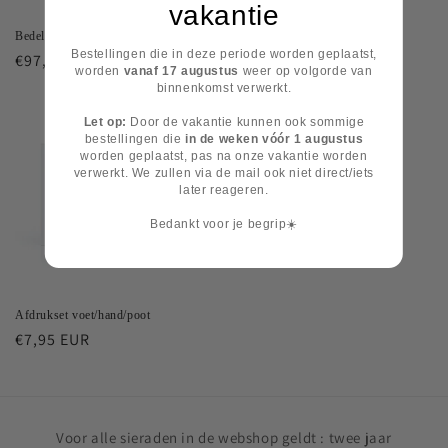
vakantie
Bedel slangarmband
Vingerafdruk set
Bestellingen die in deze periode worden geplaatst,
Normale
€97,00 EUR
Normale
€6,95 EUR
worden
vanaf 17 augustus
weer op volgorde van
prijs
prijs
binnenkomst verwerkt.
Let op:
Door de vakantie kunnen ook sommige
bestellingen die
in de weken vóór 1 augustus
worden geplaatst, pas na onze vakantie worden
verwerkt. We zullen via de mail ook niet direct/iets
later reageren.
Bedankt voor je begrip☀️
Afdrukset voet/hand/poot
Normale
€7,95 EUR
prijs
Voor alle sieraden in de webshop geldt : twee jaar