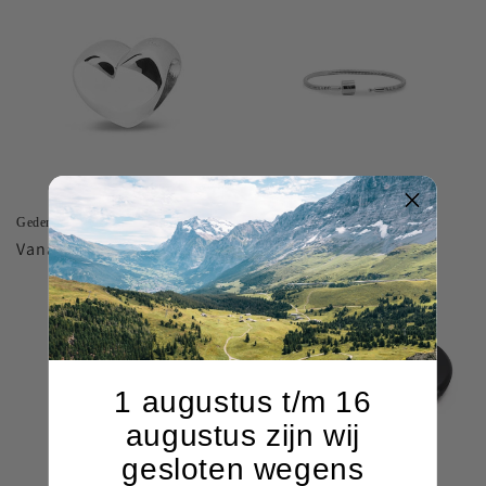
e
:
Gedenkbedel hart
Bedel armband zilver
Normale
Vanaf €99,00 EUR
Normale
€211,00 EUR
prijs
prijs
1 augustus t/m 16
augustus zijn wij
gesloten wegens